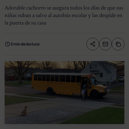
Adorable cachorro se asegura todos los días de que sus
niñas suban a salvo al autobús escolar y las despide en
la puerta de su casa
3 min de lectura
Compartir artíc
Copia
Compartir