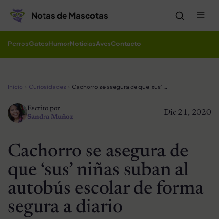
Saltar al contenido
Me
Notas de Mascotas
Perros
Gatos
Humor
Noticias
Aves
Contacto
Inicio
Curiosidades
Cachorro se asegura de que ‘sus’ niñas suban al autobús escolar de forma segura a diario
Escrito por
Dic 21, 2020
Sandra Muñoz
Cachorro se asegura de
que ‘sus’ niñas suban al
autobús escolar de forma
segura a diario