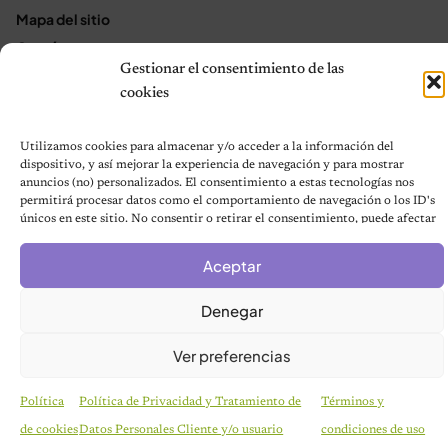
Mapa del sitio
Contáctanos
Gestionar el consentimiento de las
Terms and Conditions
cookies
Utilizamos cookies para almacenar y/o acceder a la información del
© 2026 Notas de Mascotas
dispositivo, y así mejorar la experiencia de navegación y para mostrar
Política de privacidad
anuncios (no) personalizados. El consentimiento a estas tecnologías nos
permitirá procesar datos como el comportamiento de navegación o los ID's
únicos en este sitio. No consentir o retirar el consentimiento, puede afectar
negativamente a ciertas características y funciones.
Aceptar
Denegar
Ver preferencias
Política
Política de Privacidad y Tratamiento de
Términos y
de cookies
Datos Personales Cliente y/o usuario
condiciones de uso
CURIOSIDADES