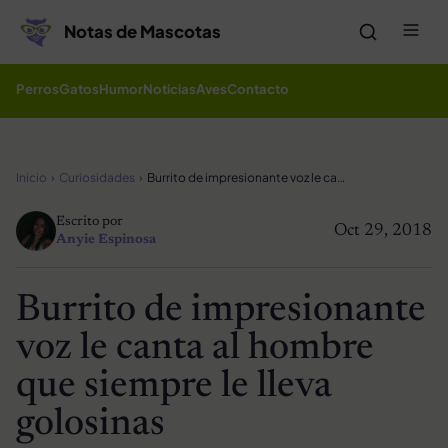
Saltar al contenido
Me
Notas de Mascotas
Perros
Gatos
Humor
Noticias
Aves
Contacto
Inicio
Curiosidades
Burrito de impresionante voz le canta al hombre que siempre le lleva golosinas
Escrito por
Oct 29, 2018
Anyie Espinosa
Burrito de impresionante
voz le canta al hombre
que siempre le lleva
golosinas