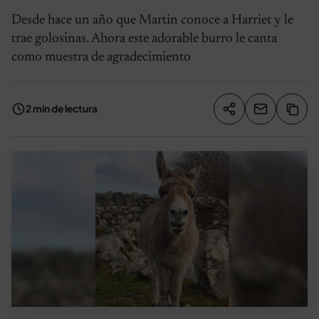
Desde hace un año que Martin conoce a Harriet y le
trae golosinas. Ahora este adorable burro le canta
como muestra de agradecimiento
2 min de lectura
Compartir artíc
Copia
Compartir