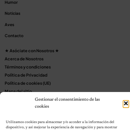
Humor
Noticias
Aves
Contacto
★ Asóciate con Nosotros ★
Acerca de Nosotros
Términos y condiciones
Política de Privacidad
Política de cookies (UE)
Mapa del sitio
Contáctanos
Gestionar el consentimiento de las
cookies
Terms and Conditions
Utilizamos cookies para almacenar y/o acceder a la información del
dispositivo, y así mejorar la experiencia de navegación y para mostrar