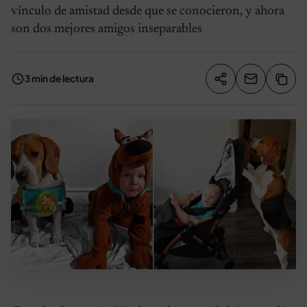
vínculo de amistad desde que se conocieron, y ahora
son dos mejores amigos inseparables
3 min de lectura
Compartir artíc
Copia
Compartir