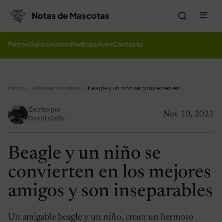
Saltar al contenido
Me
Notas de Mascotas
Perros
Gatos
Humor
Noticias
Aves
Contacto
Inicio
Historias Emotivas
Beagle y un niño se convierten en los mejores amigos y son inseparables
Escrito por
Nov 10, 2021
David Gallo
Beagle y un niño se
convierten en los mejores
amigos y son inseparables
Un amigable beagle y un niño, crean un hermoso