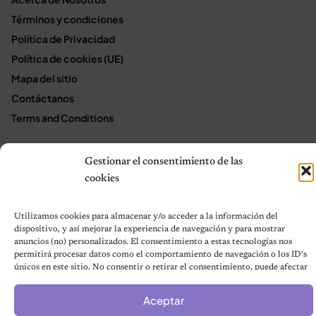
Términos y condiciones
Política de Privacidad
Política de cookies (UE)
Mapa del sitio
Contáctanos
Terms and Conditions
Gestionar el consentimiento de las
© 2026 Notas de Mascotas
cookies
Política de privacidad
Utilizamos cookies para almacenar y/o acceder a la información del
dispositivo, y así mejorar la experiencia de navegación y para mostrar
anuncios (no) personalizados. El consentimiento a estas tecnologías nos
permitirá procesar datos como el comportamiento de navegación o los ID's
únicos en este sitio. No consentir o retirar el consentimiento, puede afectar
negativamente a ciertas características y funciones.
Aceptar