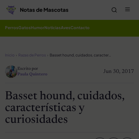
Saltar al contenido
Me
Notas de Mascotas
Perros
Gatos
Humor
Noticias
Aves
Contacto
Inicio
Razas de Perros
Basset hound, cuidados, características y curiosidades
Escrito por
Jun 30, 2017
Paula Quintero
Basset hound, cuidados,
características y
curiosidades