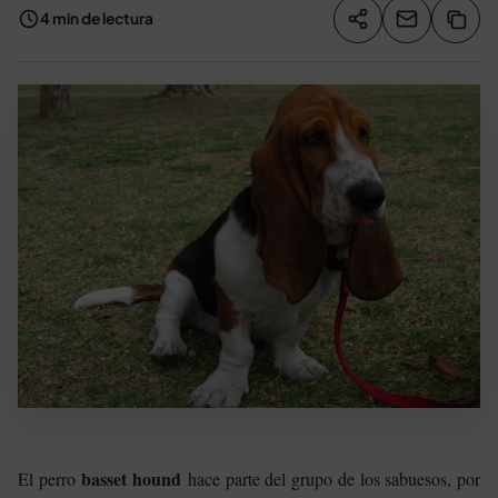
4 min de lectura
Compartir artíc
Copia
Compartir
basset hound
El perro
hace parte del grupo de los sabuesos, por