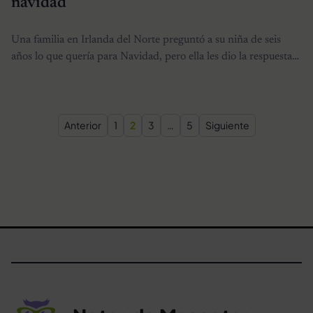
navidad
Una familia en Irlanda del Norte preguntó a su niña de seis
años lo que quería para Navidad, pero ella les dio la respuesta…
Paginación de entradas
Anterior
1
2
3
…
5
Siguiente