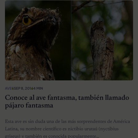
AVES
SEP 8, 2016
4 MIN
Conoce al ave fantasma, también llamado
pájaro fantasma
Esta ave es sin duda una de las más sorprendentes de América
Latina, su nombre científico es nictibio urutaú (nyctibius
griseus) y también es conocida popularmente…