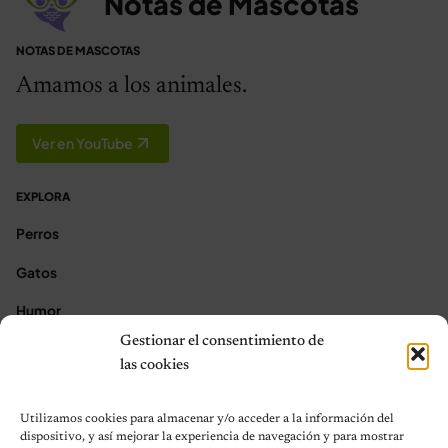
Notas de Mascotas
NOTAS DE MASCOTAS
Amamos a los animales.
Ver en YouTube
EXPLORA
Perros
Gatos
Humor
Gestionar el consentimiento de
Noticias
las cookies
Aves
Utilizamos cookies para almacenar y/o acceder a la información del
Contacto
dispositivo, y así mejorar la experiencia de navegación y para mostrar