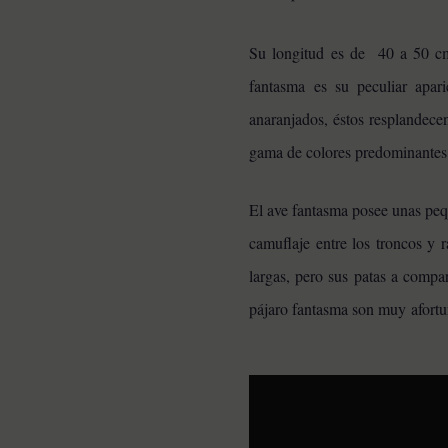
CURIOSIDADES
Su longitud es de 40 a 50 cm
Pareja se despierta y
encuentra a una perrita
fantasma es su peculiar apari
desconocida acurrucada en
su cama
anaranjados, éstos resplandece
gama de colores predominantes 
El ave fantasma posee unas peque
camuflaje entre los troncos y r
largas, pero sus patas a compa
pájaro fantasma son muy afortu