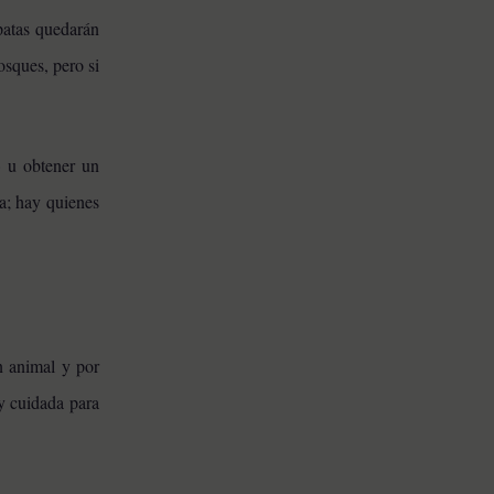
 patas quedarán
osques, pero si
» u obtener un
la; hay quienes
un animal y por
y cuidada para