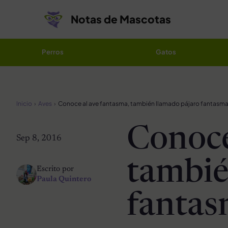
Saltar al contenido
Notas de Mascotas
Perros
Gatos
Inicio
Aves
Conoce al ave fantasma, también llamado pájaro fantasm
Conoce
Sep 8, 2016
tambié
Escrito por
Paula Quintero
fanta