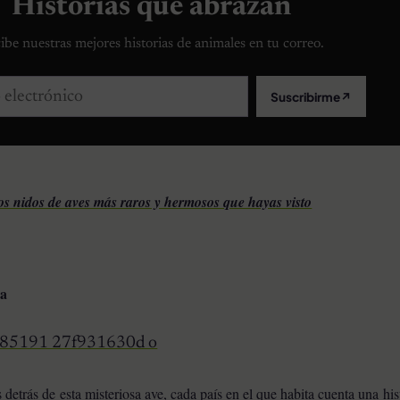
Historias que abrazan
ibe nuestras mejores historias de animales en tu correo.
lectrónico
Suscribirme
↗
os nidos de aves más raros y hermosos que hayas visto
ma
 detrás de esta misteriosa ave, cada país en el que habita cuenta una his