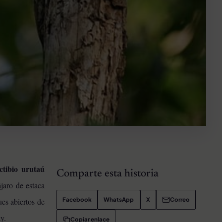
ictibio urutaú
Comparte esta historia
ájaro de estaca
Facebook
WhatsApp
X
Correo
es abiertos de
y.
Copiar enlace