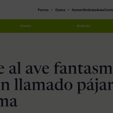
Perros
Gatos
Humor
Noticias
Aves
Cont
Humor
Noticias
a
 al ave fantasm
n llamado pája
sma