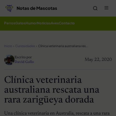
Saltar al contenido
Me
Notas de Mascotas
Perros
Gatos
Humor
Noticias
Aves
Contacto
Inicio
Curiosidades
Clínica veterinaria australiana rescata una rara zarigüeya dorada
Escrito por
May 22, 2020
David Gallo
Clínica veterinaria
australiana rescata una
rara zarigüeya dorada
Una clínica veterinaria en Australia, rescata a una rara