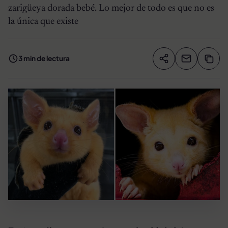
zarigüeya dorada bebé. Lo mejor de todo es que no es
la única que existe
3 min de lectura
Compartir artíc
Copia
Compartir