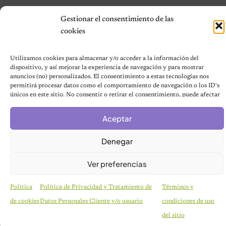
Gestionar el consentimiento de las
cookies
Utilizamos cookies para almacenar y/o acceder a la información del
dispositivo, y así mejorar la experiencia de navegación y para mostrar
anuncios (no) personalizados. El consentimiento a estas tecnologías nos
permitirá procesar datos como el comportamiento de navegación o los ID's
únicos en este sitio. No consentir o retirar el consentimiento, puede afectar
negativamente a ciertas características y funciones.
Aceptar
Denegar
Ver preferencias
Política
Política de Privacidad y Tratamiento de
Términos y
de cookies
Datos Personales Cliente y/o usuario
condiciones de uso
CURIOSIDADES
Pareja se despierta y encuentra a una perrita
del sitio
desconocida acurrucada en su cama