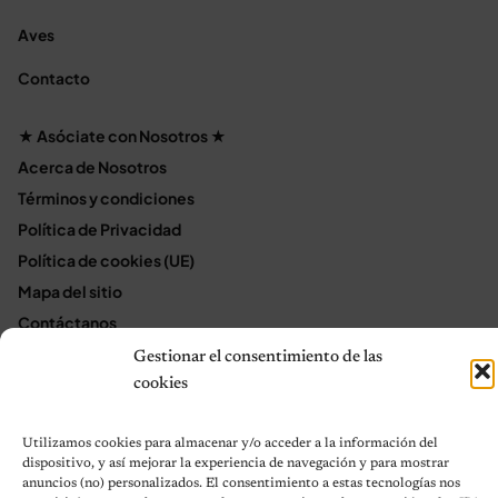
Aves
Contacto
★ Asóciate con Nosotros ★
Acerca de Nosotros
Términos y condiciones
Política de Privacidad
Política de cookies (UE)
Mapa del sitio
Contáctanos
Terms and Conditions
Gestionar el consentimiento de las
cookies
© 2026 Notas de Mascotas
Utilizamos cookies para almacenar y/o acceder a la información del
Política de privacidad
dispositivo, y así mejorar la experiencia de navegación y para mostrar
anuncios (no) personalizados. El consentimiento a estas tecnologías nos