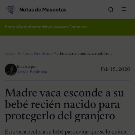
Saltar al contenido
Me
Notas de Mascotas
Perros
Gatos
Humor
Noticias
Aves
Contacto
Inicio
Historias Emotivas
Madre vaca esconde a su bebé recién nacido para protegerlo del granjero
Escrito por
Feb 15, 2020
Anyie Espinosa
Madre vaca esconde a su
bebé recién nacido para
protegerlo del granjero
Esta vaca oculta a su bebé para evitar que se lo quiten.