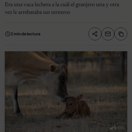
Era una vaca lechera a la cuál el granjero una y otra
vez le arrebataba sus terneros
2 min de lectura
Compartir artíc
Copia
Compartir