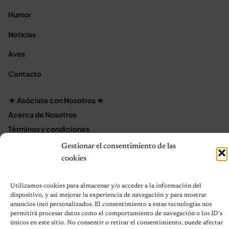
Humor
Noticias
Aves
Contacto
★ Asóciate con Nosotros ★
Acerca de Nosotros
Términos y condiciones
Política de Privacidad
Gestionar el consentimiento de las
Política de cookies (UE)
cookies
Mapa del sitio
Contáctanos
Utilizamos cookies para almacenar y/o acceder a la información del
dispositivo, y así mejorar la experiencia de navegación y para mostrar
Terms and Conditions
anuncios (no) personalizados. El consentimiento a estas tecnologías nos
permitirá procesar datos como el comportamiento de navegación o los ID's
únicos en este sitio. No consentir o retirar el consentimiento, puede afectar