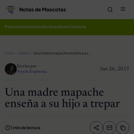
Saltar al contenido
Me
Notas de Mascotas
Perros
Gatos
Humor
Noticias
Aves
Contacto
Inicio
Videos
Una madre mapache enseña a su hijo a trepar
Escrito por
Jun 26, 2015
Anyie Espinosa
Una madre mapache
enseña a su hijo a trepar
1 min de lectura
Compartir artíc
Copia
Compartir