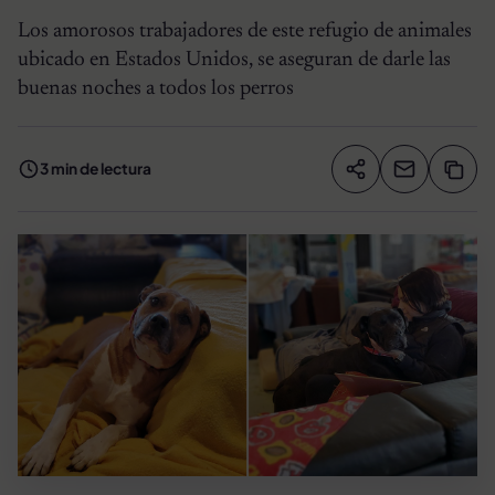
Los amorosos trabajadores de este refugio de animales
ubicado en Estados Unidos, se aseguran de darle las
buenas noches a todos los perros
3 min de lectura
Compartir artíc
Copia
Compartir