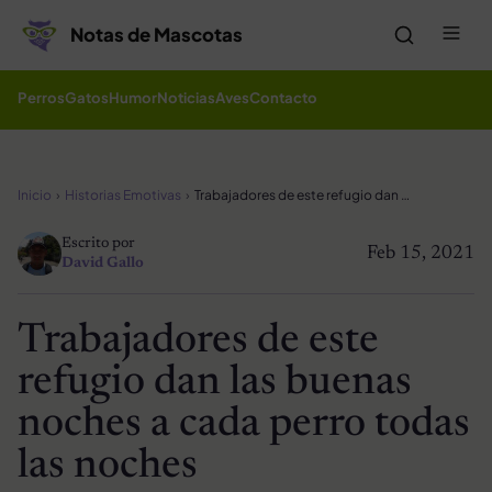
Saltar al contenido
Me
Notas de Mascotas
Perros
Gatos
Humor
Noticias
Aves
Contacto
Inicio
Historias Emotivas
Trabajadores de este refugio dan las buenas noches a cada perro todas las noches
Escrito por
Feb 15, 2021
David Gallo
Trabajadores de este
refugio dan las buenas
noches a cada perro todas
las noches