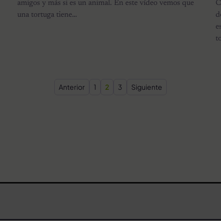
amigos y más si es un animal. En este vídeo vemos que
C
una tortuga tiene…
d
e
t
Paginación de entradas
Anterior
1
2
3
Siguiente