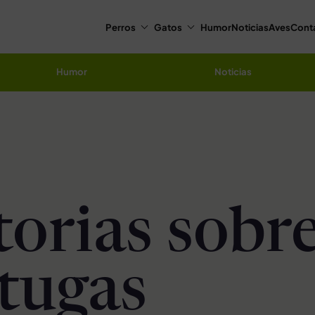
Perros
Gatos
Humor
Noticias
Aves
Cont
Humor
Noticias
torias sobr
tugas