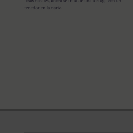
fosas nasales, ahora se trata de una tortuga con un
tenedor en la nariz.