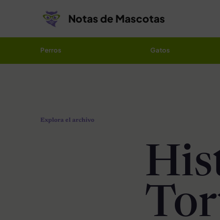
Saltar al contenido
Notas de Mascotas
Perros
Gatos
Explora el archivo
His
Tor