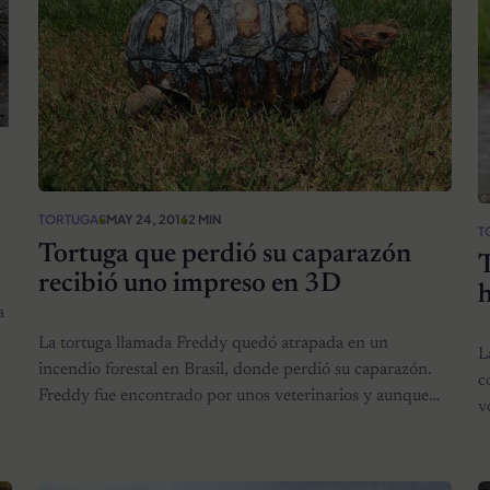
TORTUGAS
MAY 24, 2016
2 MIN
T
Tortuga que perdió su caparazón
T
recibió uno impreso en 3D
h
a
La tortuga llamada Freddy quedó atrapada en un
L
incendio forestal en Brasil, donde perdió su caparazón.
c
Freddy fue encontrado por unos veterinarios y aunque…
v