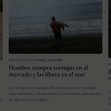
HISTORIAS EMOTIVAS
MAR 1, 2016
2 MIN
T
Hombre compra tortugas en el
B
mercado y las libera en el mar
r
Las tortugas son sacadas del océano para ser vendidas
U
como alimento, a las personas no les interesa que muchas
e
de ellas estén en peligro…
oo
h