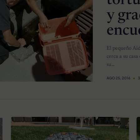
tort
y gra
encu
El pequeño Aid
cerca a su casa
su…
AGO 25, 2016
3