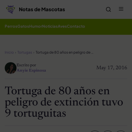
Saltar al contenido
Me
Notas de Mascotas
Perros
Gatos
Humor
Noticias
Aves
Contacto
Inicio
Tortugas
Tortuga de 80 años en peligro de extinción tuvo 9 tortuguitas
Escrito por
May 17, 2016
Anyie Espinosa
Tortuga de 80 años en
peligro de extinción tuvo
9 tortuguitas