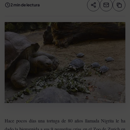
2 min de lectura
Compartir artíc
Copia
Compartir
Hace pocos días una tortuga de 80 años llamada Nigrita le ha
dado la bienvenida a sus 9 pequeñas crías en el Zoo de Zurich en