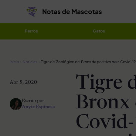
Saltar al contenido
Notas de Mascotas
Perros
Gatos
Inicio
Noticias
Tigre 
Abr 5, 2020
Bronx 
Escrito por
Anyie Espinosa
Covid-