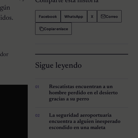
Comparte esta historia
egún
Facebook
WhatsApp
X
Correo
idos.
Copiar enlace
ador
Sigue leyendo
Rescatistas encuentran a un
hombre perdido en el desierto
gracias a su perro
La seguridad aeroportuaria
encuentra a alguien inesperado
escondido en una maleta