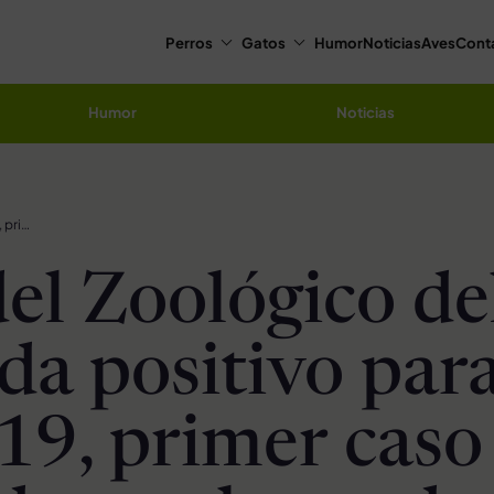
Perros
Gatos
Humor
Noticias
Aves
Cont
Humor
Noticias
Tigre del Zoológico del Bronx da positivo para Covid-19, primer caso conocido en el mundo
del Zoológico de
da positivo par
19, primer caso