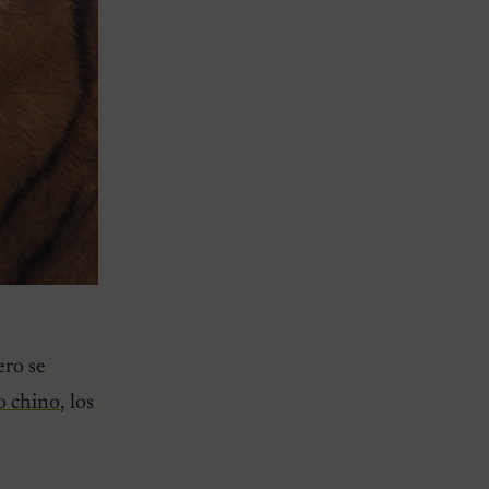
ero se
o chino
, los