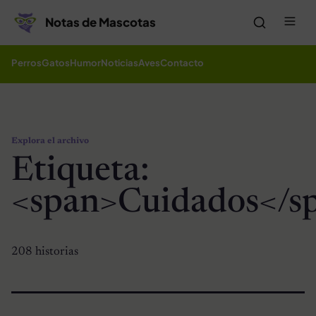
Saltar al contenido
Me
Notas de Mascotas
Perros
Gatos
Humor
Noticias
Aves
Contacto
Explora el archivo
Etiqueta:
<span>Cuidados</s
208 historias