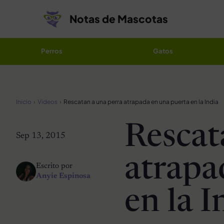
Saltar al contenido
Notas de Mascotas
Perros
Gatos
Inicio
Videos
Rescatan a una perra atrapada en una puerta en la India
Rescat
Sep 13, 2015
atrapa
Escrito por
Anyie Espinosa
en la I