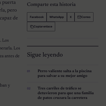
a puerta
Comparte esta historia
rla, pero
Facebook
WhatsApp
X
Correo
ncapaz de
Copiar enlace
. Los
berarla. Los
Sigue leyendo
za antes de
Perro valiente salta a la piscina
para salvar a su mejor amigo
aban y
Tres carriles de tráfico se
detuvieron para que una familia
de patos cruzara la carretera