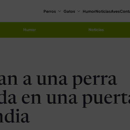
Perros
Gatos
Humor
Noticias
Aves
Cont
Humor
Noticias
an a una perra
da en una puert
ndia