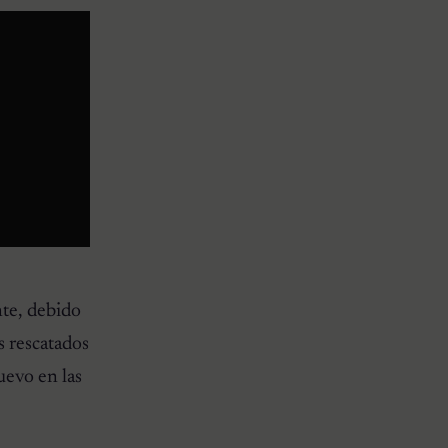
nte, debido
es rescatados
uevo en las