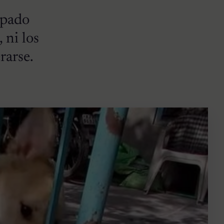
apado
 ni los
rarse.