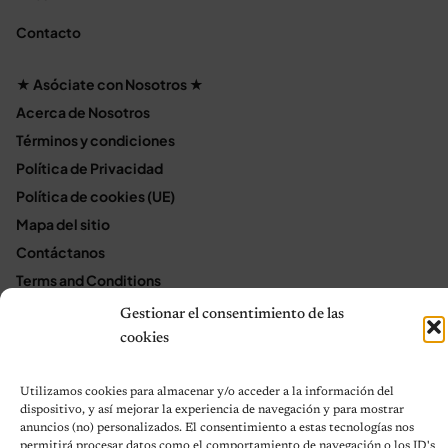
Contacto
★ Asóciate con Nosotros ★
Acerca de Nosotros
Términos y condiciones
Política de Privacidad
Política de cookies (UE)
Mapa del sitio
Contáctanos
Terms and Conditions
Gestionar el consentimiento de las
cookies
© 2026 Notas de Mascotas
Política de privacidad
Utilizamos cookies para almacenar y/o acceder a la información del
dispositivo, y así mejorar la experiencia de navegación y para mostrar
anuncios (no) personalizados. El consentimiento a estas tecnologías nos
permitirá procesar datos como el comportamiento de navegación o los ID's