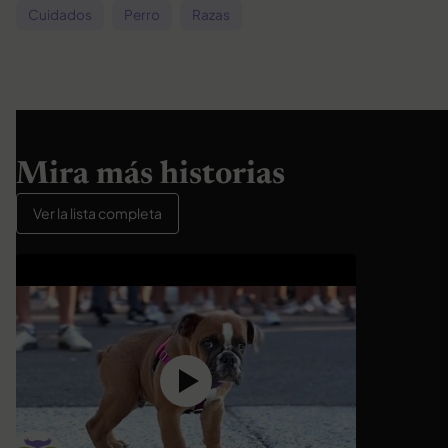
Cuidados
Perro
Razas
Mira más historias
Ver la lista completa