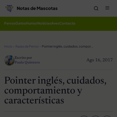
Saltar al contenido
Me
Notas de Mascotas
Perros
Gatos
Humor
Noticias
Aves
Contacto
Inicio
Razas de Perros
Pointer inglés, cuidados, comportamiento y características
Escrito por
Ago 16, 2017
Paula Quintero
Pointer inglés, cuidados,
comportamiento y
características