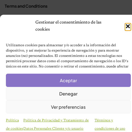
Terms and Conditions
Gestionar el consentimiento de las
© 2026 Notas de Mascotas
cookies
Política de privacidad
Utilizamos cookies para almacenar y/o acceder a la información del
dispositivo, y así mejorar la experiencia de navegación y para mostrar
anuncios (no) personalizados. El consentimiento a estas tecnologías nos
permitirá procesar datos como el comportamiento de navegación o los ID's
únicos en este sitio. No consentir o retirar el consentimiento, puede afectar
negativamente a ciertas características y funciones.
Aceptar
Denegar
Ver preferencias
Política
Política de Privacidad y Tratamiento de
Términos y
de cookies
Datos Personales Cliente y/o usuario
condiciones de uso
HISTORIAS EMOTIVAS