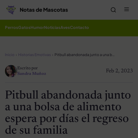
Saltar al contenido
Me
Notas de Mascotas
Perros
Gatos
Humor
Noticias
Aves
Contacto
Inicio
Historias Emotivas
Pitbull abandonada junto a una bolsa de alimento espera por días el regreso de su familia
Escrito por
Feb 2, 2023
Sandra Muñoz
Pitbull abandonada junto
a una bolsa de alimento
espera por días el regreso
de su familia