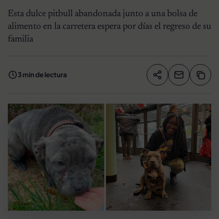
Esta dulce pitbull abandonada junto a una bolsa de
alimento en la carretera espera por días el regreso de su
familia
3 min de lectura
Compartir artíc
Copia
Compartir