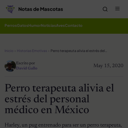
Saltar al contenido
Me
Notas de Mascotas
Perros
Gatos
Humor
Noticias
Aves
Contacto
Inicio
Historias Emotivas
Perro terapeuta alivia el estrés del personal médico en México
Escrito por
May 15, 2020
David Gallo
Perro terapeuta alivia el
estrés del personal
médico en México
Harley, un pug entrenado para ser un perro terapeuta,