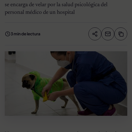
se encarga de velar por la salud psicológica del
personal médico de un hospital
3 min de lectura
Compartir artíc
Copia
Compartir