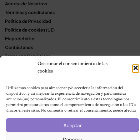
Acerca de Nosotros
Términos y condiciones
Política de Privacidad
Política de cookies (UE)
Mapa del sitio
Contáctanos
Terms and Conditions
Gestionar el consentimiento de las
cookies
© 2026 Notas de Mascotas
Política de privacidad
Utilizamos cookies para almacenar y/o acceder a la información del
dispositivo, y así mejorar la experiencia de navegación y para mostrar
anuncios (no) personalizados. El consentimiento a estas tecnologías nos
permitirá procesar datos como el comportamiento de navegación o los ID's
únicos en este sitio. No consentir o retirar el consentimiento, puede afectar
negativamente a ciertas características y funciones.
Aceptar
Denegar