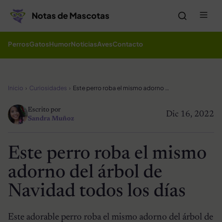
Saltar al contenido
Me
Notas de Mascotas
Perros
Gatos
Humor
Noticias
Aves
Contacto
Inicio
Curiosidades
Este perro roba el mismo adorno del árbol de Navidad todos los días
Escrito por
Dic 16, 2022
Sandra Muñoz
Este perro roba el mismo
adorno del árbol de
Navidad todos los días
Este adorable perro roba el mismo adorno del árbol de