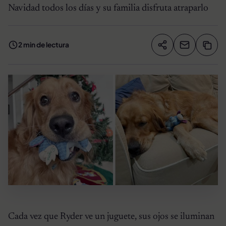
Navidad todos los días y su familia disfruta atraparlo
2 min de lectura
Compartir artíc
Copia
Compartir
Cada vez que Ryder ve un juguete, sus ojos se iluminan