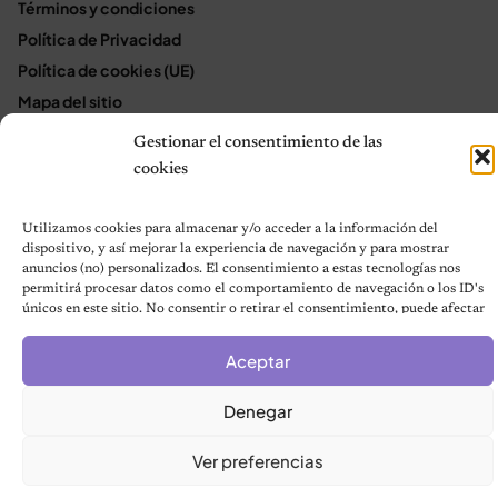
Términos y condiciones
Política de Privacidad
Política de cookies (UE)
Mapa del sitio
Contáctanos
Gestionar el consentimiento de las
Terms and Conditions
cookies
Utilizamos cookies para almacenar y/o acceder a la información del
dispositivo, y así mejorar la experiencia de navegación y para mostrar
© 2026 Notas de Mascotas
anuncios (no) personalizados. El consentimiento a estas tecnologías nos
Política de privacidad
permitirá procesar datos como el comportamiento de navegación o los ID's
únicos en este sitio. No consentir o retirar el consentimiento, puede afectar
negativamente a ciertas características y funciones.
Aceptar
Denegar
Ver preferencias