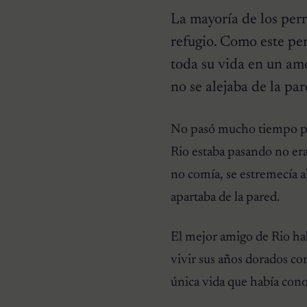
La mayoría de los perr
refugio. Como este pe
toda su vida en un amo
no se alejaba de la pa
HISTORIAS EMOTIVAS
No pasó mucho tiempo para
Pesaba poco más de un
kilo y estaba en la lista de
Rio estaba pasando no era
eutanasia: la historia
detrás de la cachorra que
no comía, se estremecía a
nadie daba por salvable
apartaba de la pared.
El mejor amigo de Rio hab
vivir sus años dorados co
única vida que había cono