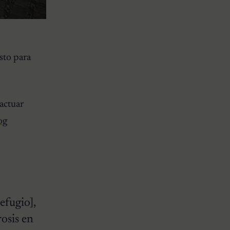
sto para
actuar
og
efugio],
osis en