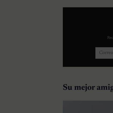
Rec
Correo e
Su mejor amig