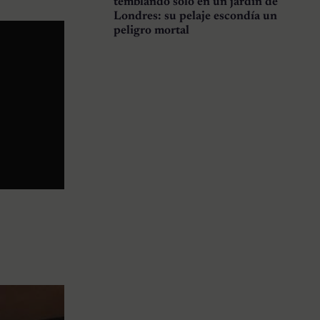
temblando solo en un jardín de
Londres: su pelaje escondía un
peligro mortal