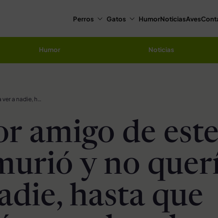
Perros
Gatos
Humor
Noticias
Aves
Cont
Humor
Noticias
El mejor amigo de este perro murió y no quería ver a nadie, hasta que conoció a este hombre
or amigo de est
murió y no quer
adie, hasta que