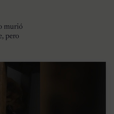
go murió
e, pero