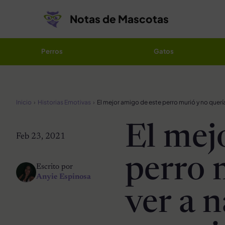
Saltar al contenido
Notas de Mascotas
Perros
Gatos
Inicio
Historias Emotivas
El mej
Feb 23, 2021
perro 
Escrito por
Anyie Espinosa
ver a n