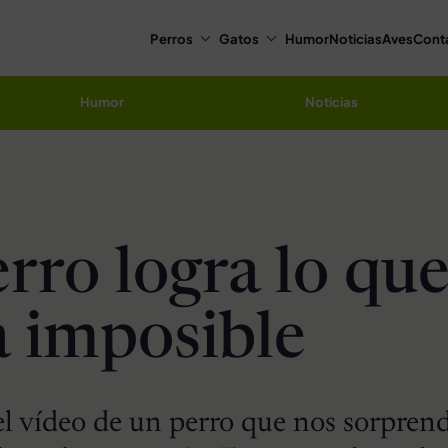
Perros
Gatos
Humor
Noticias
Aves
Cont
Humor
Noticias
rro logra lo qu
a imposible
el vídeo de un perro que nos sorpren