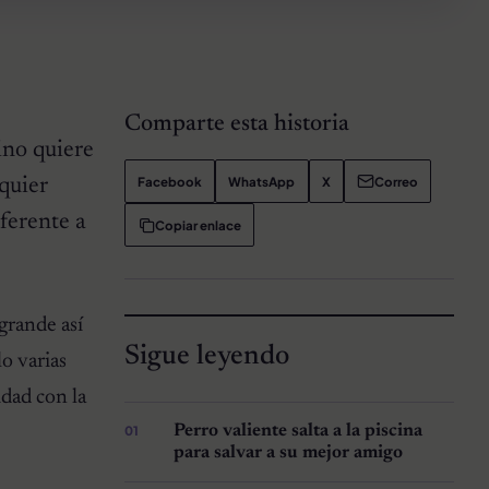
Comparte esta historia
ino quiere
Facebook
WhatsApp
X
Correo
quier
ferente a
Copiar enlace
grande así
Sigue leyendo
lo varias
idad con la
Perro valiente salta a la piscina
para salvar a su mejor amigo