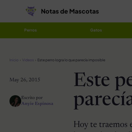
Saltar al contenido
Notas de Mascotas
Perros
Gatos
Inicio
Videos
Este perro logra lo que parecía imposible
Este pe
May 26, 2015
parecí
Escrito por
Anyie Espinosa
Hoy te traemos 