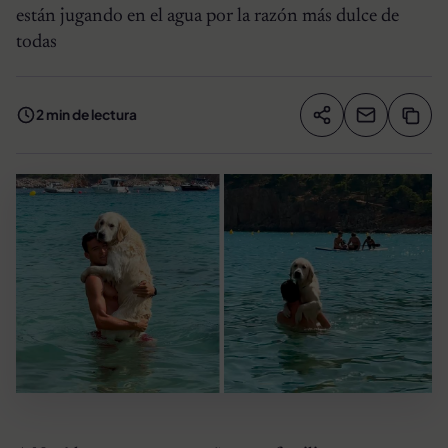
están jugando en el agua por la razón más dulce de
todas
2 min de lectura
Compartir artíc
Copia
Compartir