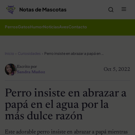
Saltar al contenido
Me
Notas de Mascotas
Perros
Gatos
Humor
Noticias
Aves
Contacto
Inicio
Curiosidades
Perro insiste en abrazar a papá en el agua por la más dulce razón
Escrito por
Oct 5, 2022
Sandra Muñoz
Perro insiste en abrazar a
papá en el agua por la
más dulce razón
Este adorable perro insiste en abrazar a papá mientras