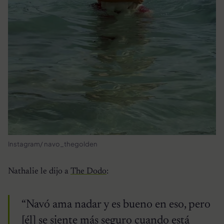
Instagram/ navo_thegolden
Nathalie le dijo a
The Dodo
:
“Navó ama nadar y es bueno en eso, pero
[él] se siente más seguro cuando está