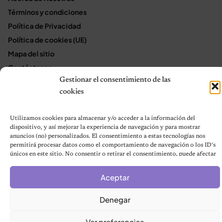
Términos y condiciones
Política de Privacidad
Política de cookies (UE)
Mapa del sitio
Contáctanos
Gestionar el consentimiento de las
Terms and Conditions
cookies
Utilizamos cookies para almacenar y/o acceder a la información del
© 2026 Notas de Mascotas
dispositivo, y así mejorar la experiencia de navegación y para mostrar
Política de privacidad
anuncios (no) personalizados. El consentimiento a estas tecnologías nos
permitirá procesar datos como el comportamiento de navegación o los ID's
únicos en este sitio. No consentir o retirar el consentimiento, puede afectar
negativamente a ciertas características y funciones.
Aceptar
Denegar
Ver preferencias