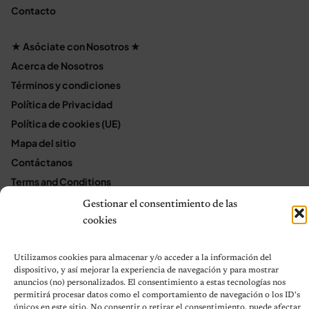
Contacto
★ Asóciate con Nosotros ★
Acerca de Nosotros
Términos y condiciones
Política de Privacidad
Política de cookies (UE)
Mapa del sitio
Contáctanos
Terms and Conditions
Gestionar el consentimiento de las
cookies
© 2026 Notas de Mascotas
Política de privacidad
Utilizamos cookies para almacenar y/o acceder a la información del
dispositivo, y así mejorar la experiencia de navegación y para mostrar
anuncios (no) personalizados. El consentimiento a estas tecnologías nos
permitirá procesar datos como el comportamiento de navegación o los ID's
únicos en este sitio. No consentir o retirar el consentimiento, puede afectar