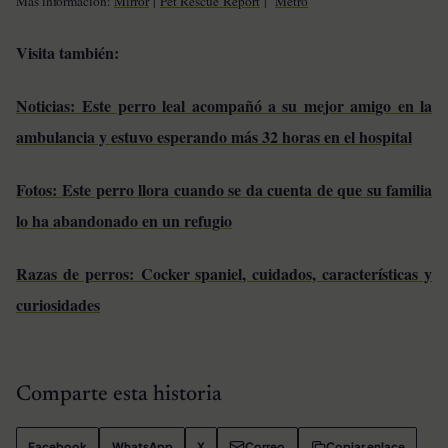
Más información:
Mirror
|
Pet Rescue
Report
|
Metro
Visita también:
Noticias: Este perro leal acompañó a su mejor amigo en la
ambulancia y estuvo esperando más 32 horas en el hospital
Fotos: Este perro llora cuando se da cuenta de que su familia
lo ha abandonado en un refugio
Razas de perros: Cocker spaniel, cuidados, características y
curiosidades
Comparte esta historia
Facebook
WhatsApp
X
Correo
Copiar enlace