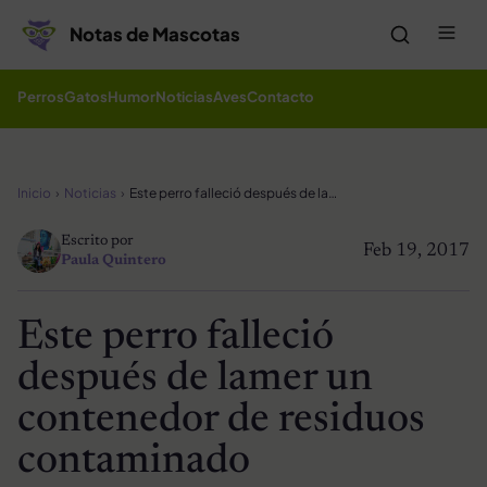
Saltar al contenido
Me
Notas de Mascotas
Perros
Gatos
Humor
Noticias
Aves
Contacto
Inicio
Noticias
Este perro falleció después de lamer un contenedor de residuos contaminado
Escrito por
Feb 19, 2017
Paula Quintero
Este perro falleció
después de lamer un
contenedor de residuos
contaminado