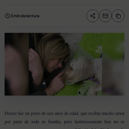
3 min de lectura
Compartir artíc
Copia
Compartir
Dexter fue un perro de seis años de edad, que recibía mucho amor
por parte de toda su familia, pero lastimosamente hoy no se