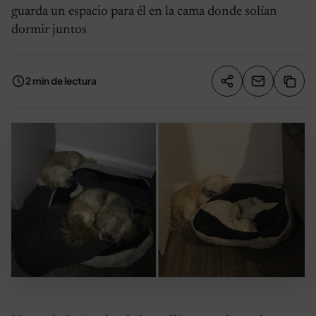
guarda un espacio para él en la cama donde solían
dormir juntos
2 min de lectura
Compartir artíc
Copia
Compartir