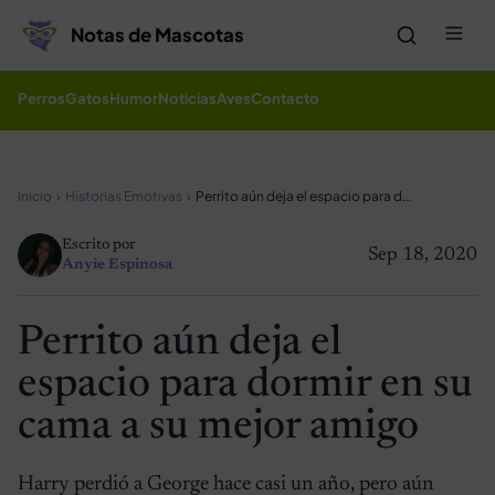
Saltar al contenido
Me
Notas de Mascotas
Perros
Gatos
Humor
Noticias
Aves
Contacto
Inicio
Historias Emotivas
Perrito aún deja el espacio para dormir en su cama a su mejor amigo
Escrito por
Sep 18, 2020
Anyie Espinosa
Perrito aún deja el
espacio para dormir en su
cama a su mejor amigo
Harry perdió a George hace casi un año, pero aún