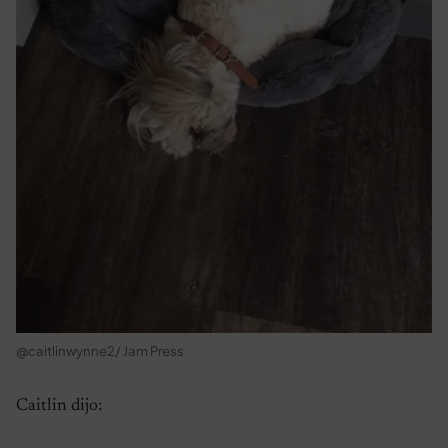
@caitlinwynne2/ Jam Press
Caitlin dijo: