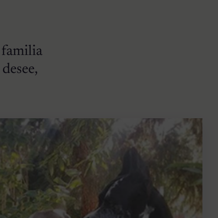
 familia
 desee,