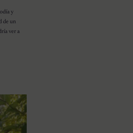
odía y
d de un
ría ver a