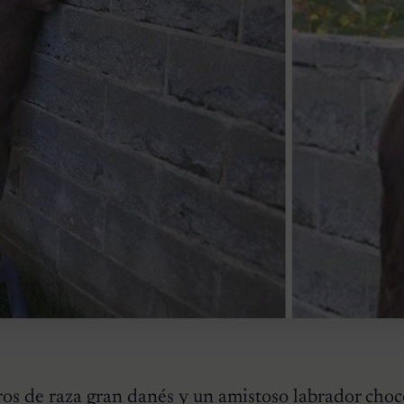
ros de raza
gran danés
y un amistoso
labrador
choc