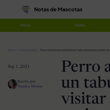
Saltar al contenido
Notas de Mascotas
Perros
Gatos
Inicio
Curiosidades
Perro 
Sep 1, 2021
un tab
Escrito por
Sandra Muñoz
visitar