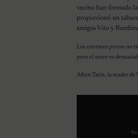
vecino han formado la 
proporcionó un tabure
amigos Vito y Bambino
CURIOSIDADES
Los enormes perros no ti
Pareja se despierta y
encuentra a una perrita
pero el muro es demasiad
desconocida acurrucada en
su cama
Afton Tarin, la madre de 
Rec