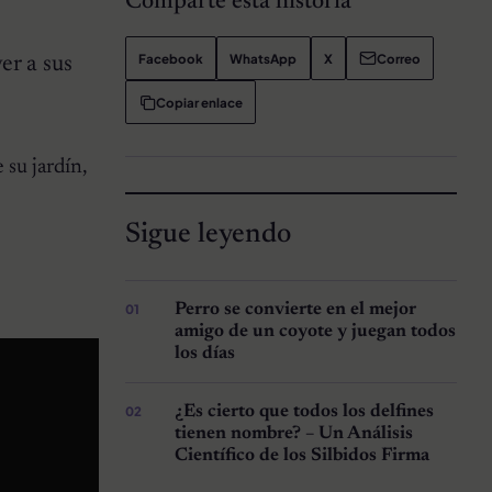
Comparte esta historia
Facebook
WhatsApp
X
Correo
er a sus
Copiar enlace
 su jardín,
Sigue leyendo
Perro se convierte en el mejor
amigo de un coyote y juegan todos
los días
¿Es cierto que todos los delfines
tienen nombre? – Un Análisis
Científico de los Silbidos Firma