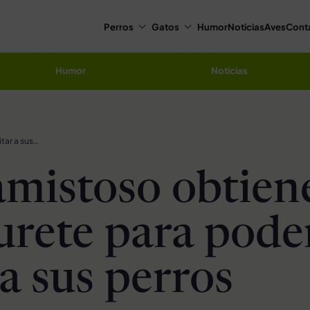
Perros
Gatos
Humor
Noticias
Aves
Cont
Humor
Noticias
Perro amistoso obtiene un taburete para poder visitar a sus perros vecinos
amistoso obtien
urete para pode
 a sus perros