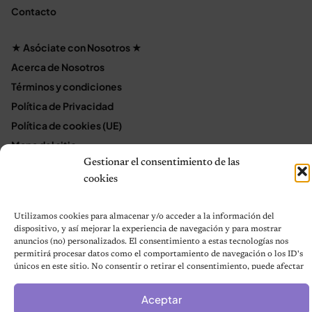
Contacto
★ Asóciate con Nosotros ★
Acerca de Nosotros
Términos y condiciones
Política de Privacidad
Política de cookies (UE)
Mapa del sitio
Gestionar el consentimiento de las
Contáctanos
cookies
Terms and Conditions
Utilizamos cookies para almacenar y/o acceder a la información del
dispositivo, y así mejorar la experiencia de navegación y para mostrar
© 2026 Notas de Mascotas
anuncios (no) personalizados. El consentimiento a estas tecnologías nos
Política de privacidad
permitirá procesar datos como el comportamiento de navegación o los ID's
únicos en este sitio. No consentir o retirar el consentimiento, puede afectar
negativamente a ciertas características y funciones.
Aceptar