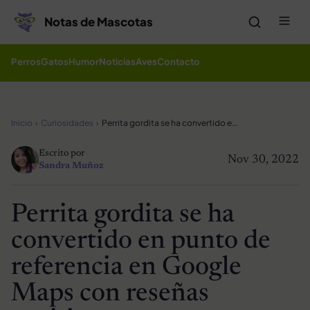
Saltar al contenido
Me
Notas de Mascotas
Perros
Gatos
Humor
Noticias
Aves
Contacto
Inicio
Curiosidades
Perrita gordita se ha convertido en punto de referencia en Google Maps con reseñas positivas
Escrito por
Nov 30, 2022
Sandra Muñoz
Perrita gordita se ha
convertido en punto de
referencia en Google
Maps con reseñas