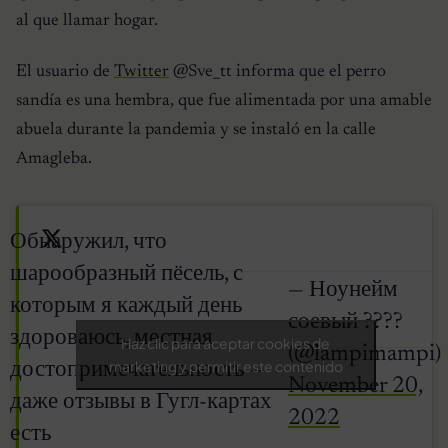
al que llamar hogar.
El usuario de
Twitter
@Sve_tt informa que el perro
sandía es una hembra, que fue alimentada por una amable
abuela durante la pandemia y se instaló en la calle
Amagleba.
Обнаружил, что
шарообразный пёсель, с
— Ноунейм
которым я каждый день
соевый ????
здороваюсь, местная
Haz clic para aceptar cookies de
(@lampimampi)
marketing y permitir este contenido
достопримечательность —
November 20,
даже отзывы в Гугл-картах
2022
есть