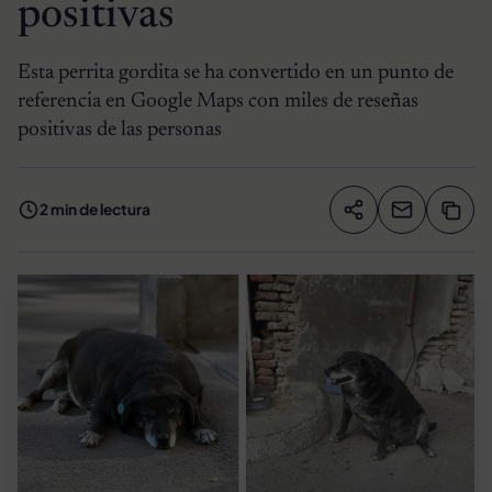
positivas
Esta perrita gordita se ha convertido en un punto de
referencia en Google Maps con miles de reseñas
positivas de las personas
2 min de lectura
Compartir artíc
Copia
Compartir