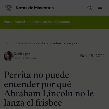
Saltar al contenido
Me
Notas de Mascotas
Perros
Gatos
Humor
Noticias
Aves
Contacto
Inicio
Curiosidades
Perrita no puede entender por qué Abraham Lincoln no le lanza el frisbee
Escrito por
Nov 19, 2021
Sandra Muñoz
Perrita no puede
entender por qué
Abraham Lincoln no le
lanza el frisbee