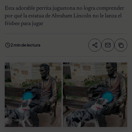
Esta adorable perrita juguetona no logra comprender
por qué la estatua de Abraham Lincoln no le lanza el
frisbee para jugar
2 min de lectura
Compartir artíc
Copia
Compartir