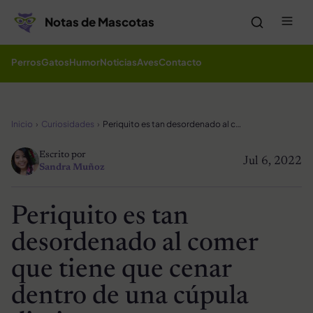
Saltar al contenido
Me
Notas de Mascotas
Perros
Gatos
Humor
Noticias
Aves
Contacto
Inicio
Curiosidades
Periquito es tan desordenado al comer que tiene que cenar dentro de una cúpula diminuta
Escrito por
Jul 6, 2022
Sandra Muñoz
Periquito es tan
desordenado al comer
que tiene que cenar
dentro de una cúpula