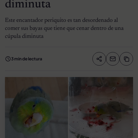
diminuta
Este encantador periquito es tan desordenado al
comer sus bayas que tiene que cenar dentro de una
cúpula diminuta
3 min de lectura
Compartir artíc
Copia
Compartir