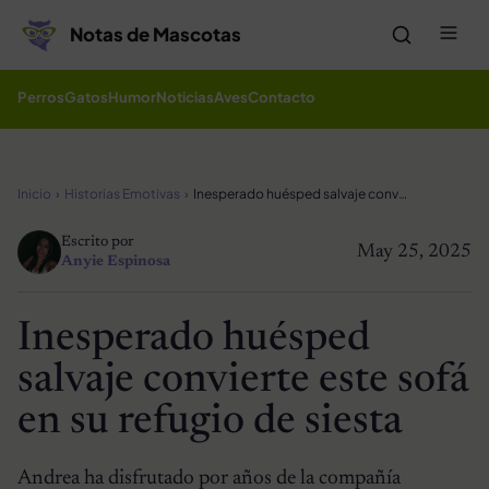
Saltar al contenido
Me
Notas de Mascotas
Perros
Gatos
Humor
Noticias
Aves
Contacto
Inicio
Historias Emotivas
Inesperado huésped salvaje convierte este sofá en su refugio de siesta
Escrito por
May 25, 2025
Anyie Espinosa
Inesperado huésped
salvaje convierte este sofá
en su refugio de siesta
Andrea ha disfrutado por años de la compañía