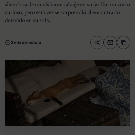
silenciosa de un visitante salvaje en su jardín: un zorro
curioso, pero esta vez se sorprendió al encontrarlo
dormido en su sofá.
2 min de lectura
Compartir artíc
Copia
Compartir