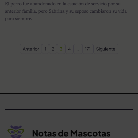
El perro fue abandonado en la estación de servicio por su
anterior familia, pero Sabrina y su esposo cambiaron su vida
para siempre.
Paginación de entradas
Anterior
1
2
3
4
…
171
Siguiente
Notas de Mascotas