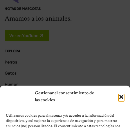
NOTAS DE MASCOTAS
Amamos a los animales.
Ver en YouTube
EXPLORA
Perros
Gatos
Humor
Gestionar el consentimiento de
Noticias
las cookies
Aves
Utilizamos cookies para almacenar y/o acceder a la información del
Contacto
dispositivo, y así mejorar la experiencia de navegación y para mostrar
anuncios (no) personalizados. El consentimiento a estas tecnologías nos