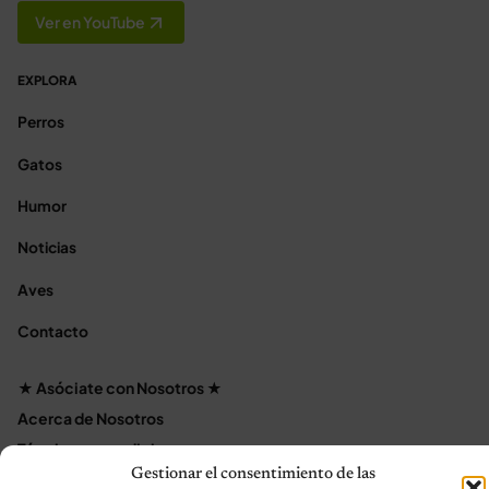
Ver en YouTube
EXPLORA
Perros
Gatos
Humor
Noticias
Aves
Contacto
★ Asóciate con Nosotros ★
Acerca de Nosotros
Términos y condiciones
Gestionar el consentimiento de las
Política de Privacidad