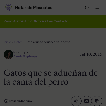
Saltar al contenido
Me
Notas de Mascotas
Perros
Gatos
Humor
Noticias
Aves
Contacto
Inicio
Gatos
Gatos que se adueñan de la cama del perro
Escrito por
Jul 10, 2015
Anyie Espinosa
Gatos que se adueñan de
la cama del perro
1 min de lectura
Compartir artíc
Copia
Compartir