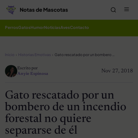
Saltar al contenido
Me
Notas de Mascotas
Perros
Gatos
Humor
Noticias
Aves
Contacto
Inicio
Historias Emotivas
Gato rescatado por un bombero de un incendio forestal no quiere separarse de él
Escrito por
Nov 27, 2018
Anyie Espinosa
Gato rescatado por un
bombero de un incendio
forestal no quiere
separarse de él