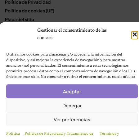
Política de Privacidad
Política de cookies (UE)
Mapa del sitio
Contáctanos
Gestionar el consentimiento de las
Terms and Conditions
cookies
Utilizamos cookies para almacenar y/o acceder a la información del
dispositivo, y así mejorar la experiencia de navegación y para mostrar
© 2026 Notas de Mascotas
anuncios (no) personalizados. El consentimiento a estas tecnologías nos
Política de privacidad
permitirá procesar datos como el comportamiento de navegación o los ID's
únicos en este sitio. No consentir o retirar el consentimiento, puede afectar
negativamente a ciertas características y funciones.
Aceptar
Denegar
Ver preferencias
Política
Política de Privacidad y Tratamiento de
Términos y