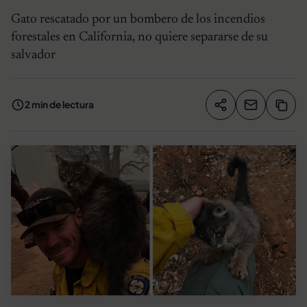
Gato rescatado por un bombero de los incendios
forestales en California, no quiere separarse de su
salvador
2 min de lectura
Compartir artíc
Copia
Compartir