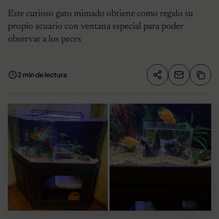
Este curioso gato mimado obtiene como regalo su
propio acuario con ventana especial para poder
observar a los peces
2 min de lectura
Compartir artíc
Copia
Compartir