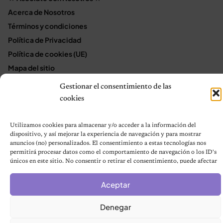
Acerca de Nosotros
Términos y condiciones
Política de Privacidad
Política de cookies (UE)
Mapa del sitio
Contáctanos
Gestionar el consentimiento de las
Terms and Conditions
cookies
Utilizamos cookies para almacenar y/o acceder a la información del
dispositivo, y así mejorar la experiencia de navegación y para mostrar
© 2026 Notas de Mascotas
anuncios (no) personalizados. El consentimiento a estas tecnologías nos
Política de privacidad
permitirá procesar datos como el comportamiento de navegación o los ID's
únicos en este sitio. No consentir o retirar el consentimiento, puede afectar
negativamente a ciertas características y funciones.
Aceptar
Denegar