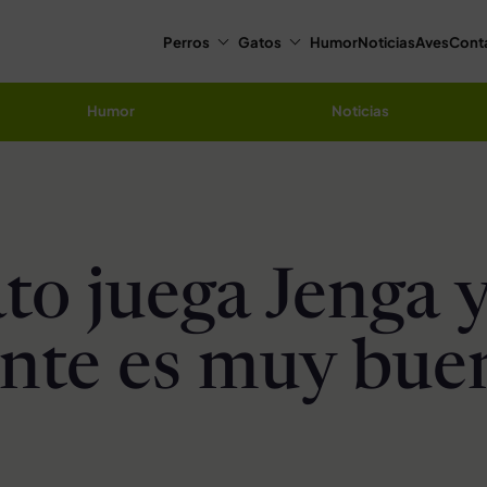
Perros
Gatos
Humor
Noticias
Aves
Cont
Humor
Noticias
to juega Jenga 
nte es muy bue