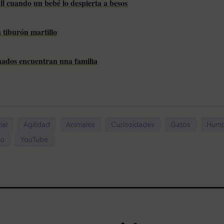
ll cuando un bebé lo despierta a besos
 tiburón martillo
nados encuentran una familia
mal
Agilidad
Animales
Curiosidades
Gatos
Hum
eo
YouTube