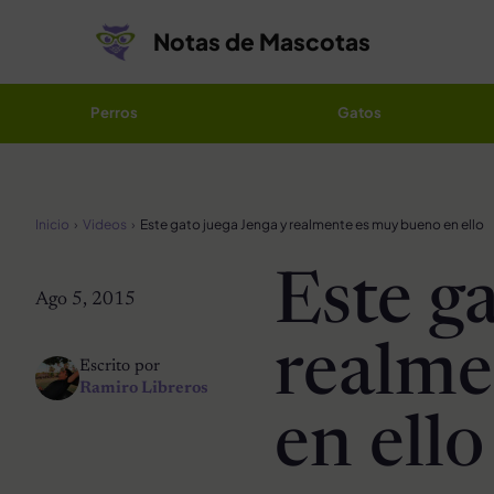
Saltar al contenido
Notas de Mascotas
Perros
Gatos
Inicio
Videos
Este gato juega Jenga y realmente es muy bueno en ello
Este ga
Ago 5, 2015
realme
Escrito por
Ramiro Libreros
en ello