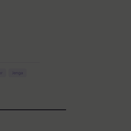
or
Jenga