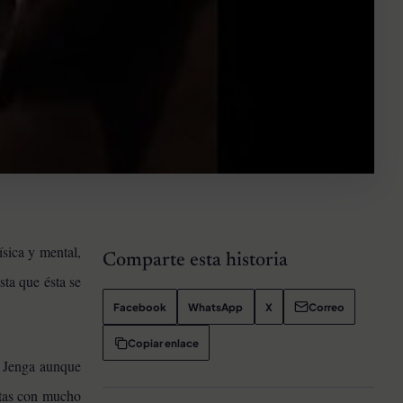
ísica y mental,
Comparte esta historia
sta que ésta se
Facebook
WhatsApp
X
Correo
Copiar enlace
r Jenga aunque
patas con mucho