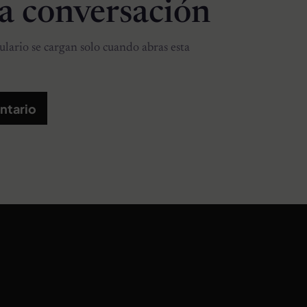
la conversación
lario se cargan solo cuando abras esta
ntario