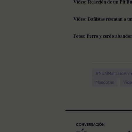
Vídeo: Reacción de un Pit Bu
Vídeo: Bañistas rescatan a un
Fotos: Perro y cerdo abando
#NoAlMaltratoAni
Mascotas
Víd
CONVERSACIÓN