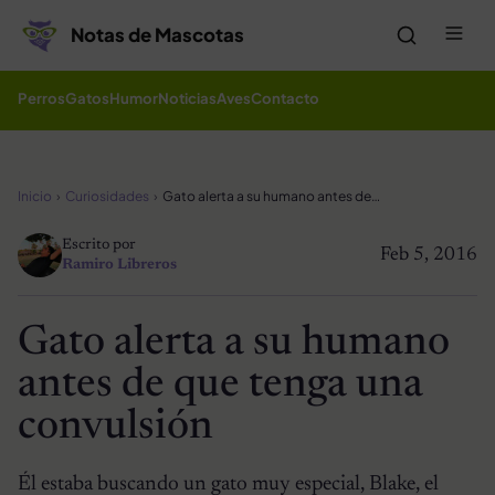
Saltar al contenido
Me
Notas de Mascotas
Perros
Gatos
Humor
Noticias
Aves
Contacto
Inicio
Curiosidades
Gato alerta a su humano antes de que tenga una convulsión
Escrito por
Feb 5, 2016
Ramiro Libreros
Gato alerta a su humano
antes de que tenga una
convulsión
Él estaba buscando un gato muy especial, Blake, el