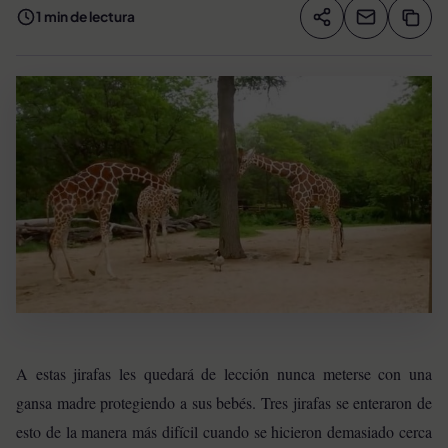
1 min de lectura
Compartir artíc
Copia
Compartir
A estas jirafas les quedará de lección nunca meterse con una
gansa madre protegiendo a sus bebés. Tres jirafas se enteraron de
esto de la manera más difícil cuando se hicieron demasiado cerca