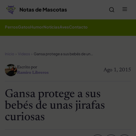
Saltar al contenido
Me
Notas de Mascotas
Perros
Gatos
Humor
Noticias
Aves
Contacto
Inicio
Videos
Gansa protege a sus bebés de unas jirafas curiosas
Escrito por
Ago 1, 2015
Ramiro Libreros
Gansa protege a sus
bebés de unas jirafas
curiosas