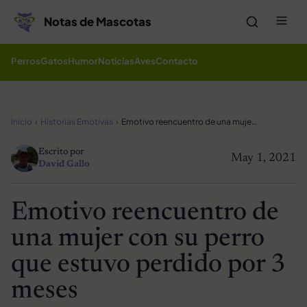
Saltar al contenido
Me
Notas de Mascotas
Perros
Gatos
Humor
Noticias
Aves
Contacto
Inicio
Historias Emotivas
Emotivo reencuentro de una mujer con su perro que estuvo perdido por 3 meses
Escrito por
May 1, 2021
David Gallo
Emotivo reencuentro de
una mujer con su perro
que estuvo perdido por 3
meses