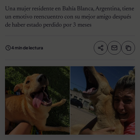
Una mujer residente en Bahía Blanca, Argentina, tiene
un emotivo reencuentro con su mejor amigo después
de haber estado perdido por 3 meses
4 min de lectura
Compartir artíc
Copia
Compartir