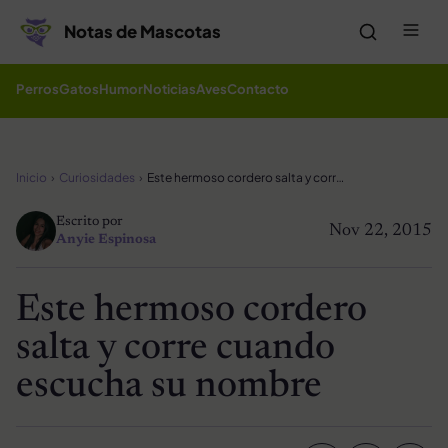
Saltar al contenido
Me
Notas de Mascotas
Perros
Gatos
Humor
Noticias
Aves
Contacto
Inicio
Curiosidades
Este hermoso cordero salta y corre cuando escucha su nombre
Escrito por
Nov 22, 2015
Anyie Espinosa
Este hermoso cordero
salta y corre cuando
escucha su nombre