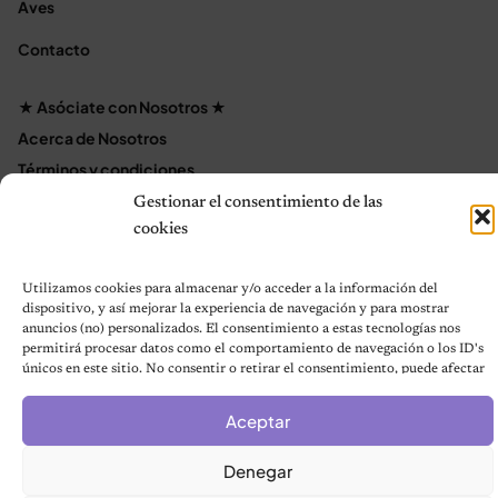
Aves
Contacto
★ Asóciate con Nosotros ★
Acerca de Nosotros
Términos y condiciones
Política de Privacidad
Gestionar el consentimiento de las
Política de cookies (UE)
cookies
Mapa del sitio
Utilizamos cookies para almacenar y/o acceder a la información del
Contáctanos
dispositivo, y así mejorar la experiencia de navegación y para mostrar
Terms and Conditions
anuncios (no) personalizados. El consentimiento a estas tecnologías nos
permitirá procesar datos como el comportamiento de navegación o los ID's
únicos en este sitio. No consentir o retirar el consentimiento, puede afectar
negativamente a ciertas características y funciones.
© 2026 Notas de Mascotas
Aceptar
Política de privacidad
Denegar