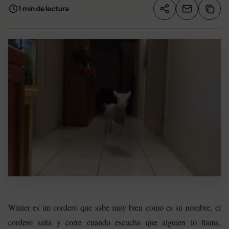
1 min de lectura
Compartir artíc
Copia
Compartir
Winter es un cordero que sabe muy bien como es su nombre, el
cordero salta y corre cuando escucha que alguien lo llama,