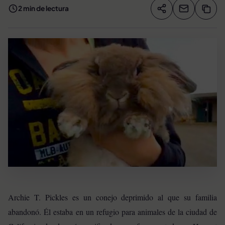
2 min de lectura
Compartir artíc
Copia
Compartir
Archie T. Pickles es un conejo deprimido al que su familia
abandonó. Él estaba en un refugio para animales de la ciudad de