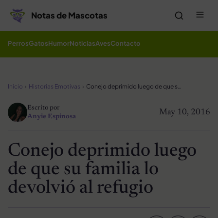
Saltar al contenido
Me
Notas de Mascotas
Perros
Gatos
Humor
Noticias
Aves
Contacto
Inicio
Historias Emotivas
Conejo deprimido luego de que su familia lo devolvió al refugio
Escrito por
May 10, 2016
Anyie Espinosa
Conejo deprimido luego
de que su familia lo
devolvió al refugio