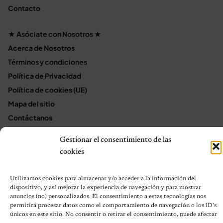
Contacto
★ Asóciate con Nosotros ★
Acerca de Nosotros
Términos y condiciones
Política de Privacidad
Política de cookies (UE)
Mapa del sitio
Contáctanos
Terms and Conditions
Gestionar el consentimiento de las
cookies
© 2026 Notas de Mascotas
Utilizamos cookies para almacenar y/o acceder a la información del
Política de privacidad
dispositivo, y así mejorar la experiencia de navegación y para mostrar
anuncios (no) personalizados. El consentimiento a estas tecnologías nos
permitirá procesar datos como el comportamiento de navegación o los ID's
únicos en este sitio. No consentir o retirar el consentimiento, puede afectar