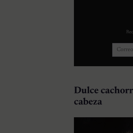
Rec
Correo e
Dulce cachorro
cabeza