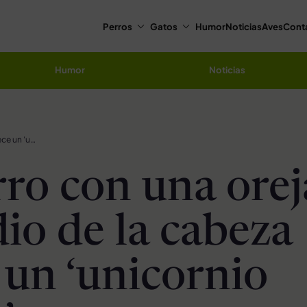
Perros
Gatos
Humor
Noticias
Aves
Cont
Humor
Noticias
Cachorro con una oreja en medio de la cabeza parece un ‘unicornio dorado’
ro con una orej
io de la cabeza
 un ‘unicornio