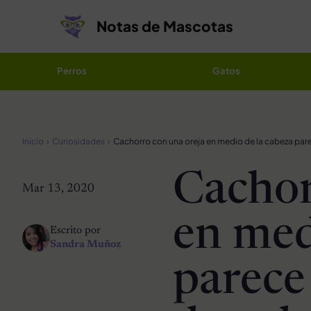
Saltar al contenido
Notas de Mascotas
Perros
Gatos
Inicio
Curiosidades
Cachor
Mar 13, 2020
en med
Escrito por
Sandra Muñoz
parece