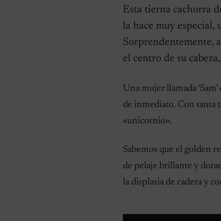
Esta tierna cachorra 
la hace muy especial, u
Sorprendentemente, a 
el centro de su cabeza
CURIOSIDADES
Una mujer llamada ‘Sam’ 
Pareja se despierta y
encuentra a una perrita
de inmediato. Con tanta t
desconocida acurrucada en
su cama
«unicornio».
Sabemos que el golden re
de pelaje brillante y dor
la displasia de cadera y c