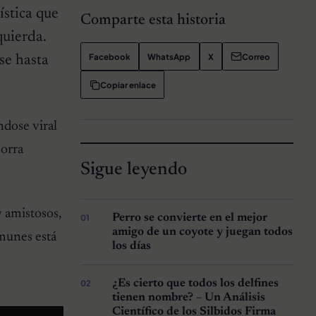
ística que
Comparte esta historia
quierda.
Facebook
WhatsApp
X
Correo
se hasta
Copiar enlace
dose viral
horra
Sigue leyendo
y amistosos,
Perro se convierte en el mejor
amigo de un coyote y juegan todos
omunes está
los días
¿Es cierto que todos los delfines
tienen nombre? – Un Análisis
Científico de los Silbidos Firma