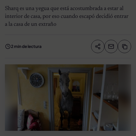
Sharq es una yegua que está acostumbrada a estar al
interior de casa, por eso cuando escapó decidió entrar
a la casa de un extraño
2 min de lectura
Compartir artíc
Copia
Compartir