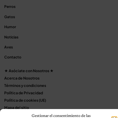
Perros
Gatos
Humor
Noticias
Aves
Contacto
★ Asóciate con Nosotros ★
Acerca de Nosotros
Términos y condiciones
Política de Privacidad
Política de cookies (UE)
Mapa del sitio
Contáctanos
Gestionar el consentimiento de las