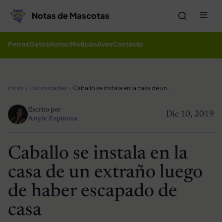
Saltar al contenido
Me
Notas de Mascotas
Perros
Gatos
Humor
Noticias
Aves
Contacto
Inicio
Curiosidades
Caballo se instala en la casa de un extraño luego de haber escapado de casa
Escrito por
Dic 10, 2019
Anyie Espinosa
Caballo se instala en la
casa de un extraño luego
de haber escapado de
casa