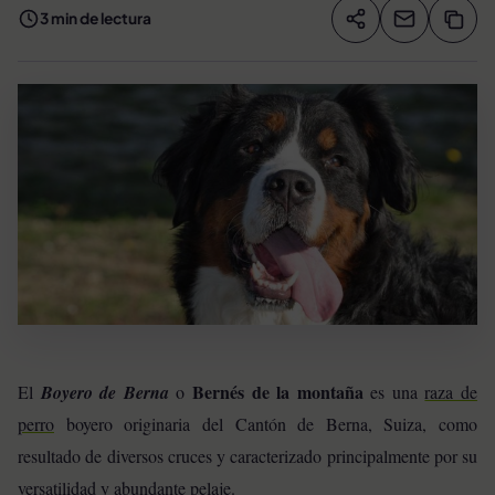
3 min de lectura
Compartir artíc
Copia
Compartir
Bernés de la montaña
El
Boyero de Berna
o
es una
raza de
perro
boyero originaria del Cantón de Berna, Suiza, como
resultado de diversos cruces y caracterizado principalmente por su
versatilidad y abundante pelaje.