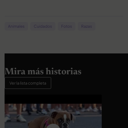
Animales
Cuidados
Fotos
Razas
Mira más historias
Ver la lista completa