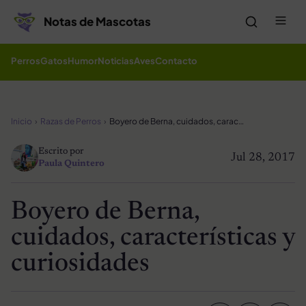
Saltar al contenido
Me
Notas de Mascotas
Perros
Gatos
Humor
Noticias
Aves
Contacto
Inicio
Razas de Perros
Boyero de Berna, cuidados, características y curiosidades
Escrito por
Jul 28, 2017
Paula Quintero
Boyero de Berna,
cuidados, características y
curiosidades