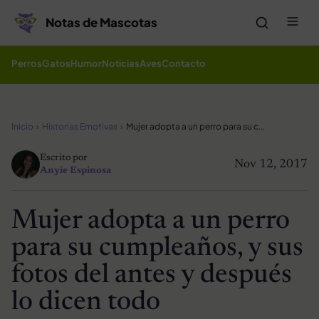
Saltar al contenido
Me
Notas de Mascotas
Perros
Gatos
Humor
Noticias
Aves
Contacto
Inicio
Historias Emotivas
Mujer adopta a un perro para su cumpleaños, y sus fotos del antes y después lo dicen todo
Escrito por
Nov 12, 2017
Anyie Espinosa
Mujer adopta a un perro
para su cumpleaños, y sus
fotos del antes y después
lo dicen todo