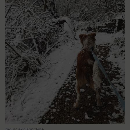
Imgur/ jekyllandclyde