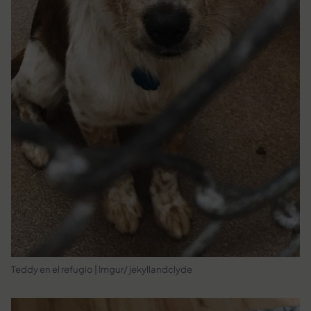
Teddy en el refugio | Imgur/ jekyllandclyde