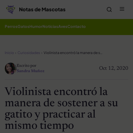
Saltar al contenido
Me
Notas de Mascotas
Perros
Gatos
Humor
Noticias
Aves
Contacto
Inicio
Curiosidades
Violinista encontró la manera de sostener a su gatito y practicar al mismo tiempo
Escrito por
Oct 12, 2020
Sandra Muñoz
Violinista encontró la
manera de sostener a su
gatito y practicar al
mismo tiempo