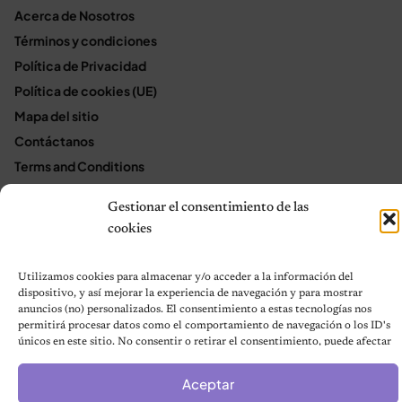
Acerca de Nosotros
Términos y condiciones
Política de Privacidad
Política de cookies (UE)
Mapa del sitio
Contáctanos
Terms and Conditions
Gestionar el consentimiento de las
cookies
© 2026 Notas de Mascotas
Política de privacidad
Utilizamos cookies para almacenar y/o acceder a la información del
dispositivo, y así mejorar la experiencia de navegación y para mostrar
anuncios (no) personalizados. El consentimiento a estas tecnologías nos
permitirá procesar datos como el comportamiento de navegación o los ID's
únicos en este sitio. No consentir o retirar el consentimiento, puede afectar
negativamente a ciertas características y funciones.
Aceptar