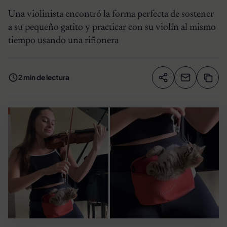
Una violinista encontró la forma perfecta de sostener
a su pequeño gatito y practicar con su violín al mismo
tiempo usando una riñonera
2 min de lectura
Compartir artíc
Copia
Compartir