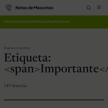
Saltar al contenido
Me
Notas de Mascotas
Perros
Gatos
Humor
Noticias
Aves
Contacto
Explora el archivo
Etiqueta:
<span>Importante<
149 historias