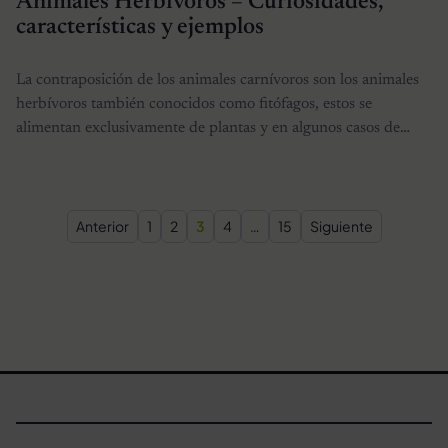
Animales Herbívoros – Curiosidades,
características y ejemplos
La contraposición de los animales carnívoros son los animales
herbívoros también conocidos como fitófagos, estos se
alimentan exclusivamente de plantas y en algunos casos de…
Paginación de entradas
Anterior
1
2
3
4
…
15
Siguiente