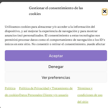
Contáctanos
Gestionar el consentimiento de las
Terms and Conditions
cookies
Utilizamos cookies para almacenar y/o acceder a la información del
© 2026 Notas de Mascotas
dispositivo, y así mejorar la experiencia de navegación y para mostrar
Política de privacidad
anuncios (no) personalizados. El consentimiento a estas tecnologías nos
permitirá procesar datos como el comportamiento de navegación o los ID's
únicos en este sitio. No consentir o retirar el consentimiento, puede afectar
negativamente a ciertas características y funciones.
Aceptar
Denegar
Ver preferencias
Política
Política de Privacidad y Tratamiento de
Términos y
de cookies
Datos Personales Cliente y/o usuario
condiciones de uso
CURIOSIDADES
Pareja se despierta y encuentra a una perrita
del sitio
desconocida acurrucada en su cama