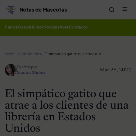
Saltar al contenido
Me
Notas de Mascotas
Perros
Gatos
Humor
Noticias
Aves
Contacto
Inicio
Curiosidades
El simpático gatito que atrae a los clientes de una librería en Estados Unidos
Escrito por
Mar 28, 2022
Sandra Muñoz
El simpático gatito que
atrae a los clientes de una
librería en Estados
Unidos