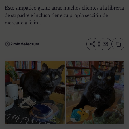
Este simpático gatito atrae muchos clientes a la librería
de su padre e incluso tiene su propia sección de
mercancía felina
2 min de lectura
Compartir artíc
Copia
Compartir