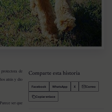
 protectora de
Comparte esta historia
ños atrás y dio
Facebook
WhatsApp
X
Correo
Copiar enlace
Parece ser que