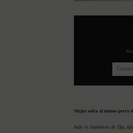
Rec
Correo e
Mujer salva al mismo perro d
Judy es fundadora de
The Aba