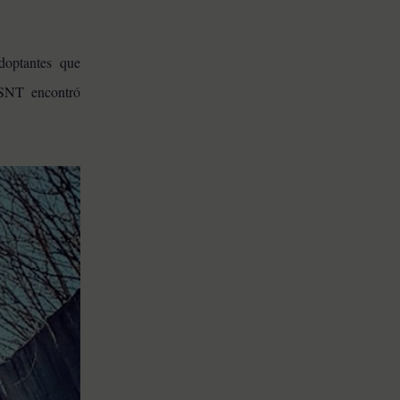
doptantes que
HSNT encontró