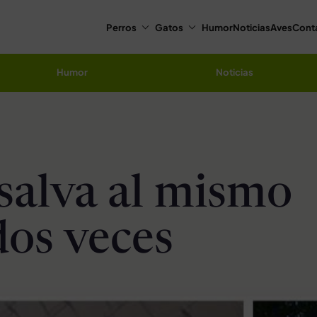
Perros
Gatos
Humor
Noticias
Aves
Cont
Humor
Noticias
salva al mismo
dos veces