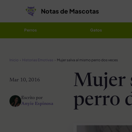
Saltar al contenido
Notas de Mascotas
Perros
Gatos
Inicio
Historias Emotivas
Mujer salva al mismo perro dos veces
Mujer 
Mar 10, 2016
perro 
Escrito por
Anyie Espinosa