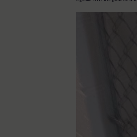
Pesaba poco más de un
kilo y estaba en la lista de
eutanasia: la historia
detrás de la cachorra que
nadie daba por salvable