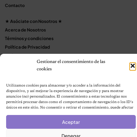
Contacto
★ Asóciate con Nosotros ★
Acerca de Nosotros
Términos y condiciones
Política de Privacidad
Política de cookies (UE)
Gestionar el consentimiento de las
Mapa del sitio
cookies
Contáctanos
Terms and Conditions
Utilizamos cookies para almacenar y/o acceder a la información del
dispositivo, y así mejorar la experiencia de navegación y para mostrar
anuncios (no) personalizados. El consentimiento a estas tecnologías nos
permitirá procesar datos como el comportamiento de navegación o los ID's
© 2026 Notas de Mascotas
únicos en este sitio. No consentir o retirar el consentimiento, puede afectar
Política de privacidad
negativamente a ciertas características y funciones.
Aceptar
Denegar