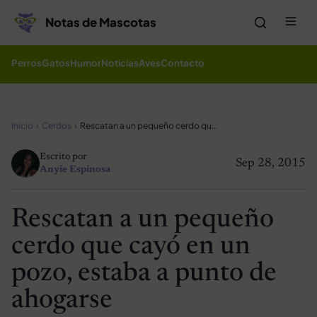
Saltar al contenido
Me
Notas de Mascotas
Perros
Gatos
Humor
Noticias
Aves
Contacto
Inicio
Cerdos
Rescatan a un pequeño cerdo que cayó en un pozo, estaba a punto de ahogarse
Escrito por
Sep 28, 2015
Anyie Espinosa
Rescatan a un pequeño
cerdo que cayó en un
pozo, estaba a punto de
ahogarse