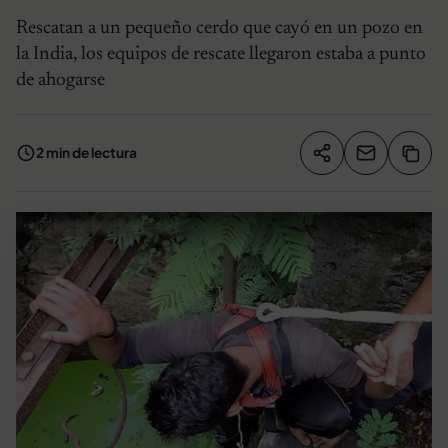
Rescatan a un pequeño cerdo que cayó en un pozo en
la India, los equipos de rescate llegaron estaba a punto
de ahogarse
2 min de lectura
Compartir artíc
Copia
Compartir