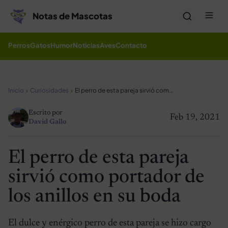
Saltar al contenido
Me
Notas de Mascotas
Perros
Gatos
Humor
Noticias
Aves
Contacto
Inicio
Curiosidades
El perro de esta pareja sirvió como portador de los anillos en su boda
Escrito por
Feb 19, 2021
David Gallo
El perro de esta pareja
sirvió como portador de
los anillos en su boda
El dulce y enérgico perro de esta pareja se hizo cargo