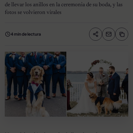
de llevar los anillos en la ceremonia de su boda, y las
fotos se volvieron virales
4 min de lectura
Compartir artíc
Copia
Compartir