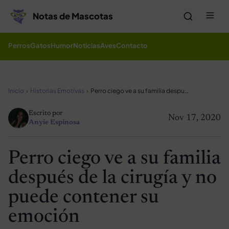
Saltar al contenido
Me
Notas de Mascotas
Perros
Gatos
Humor
Noticias
Aves
Contacto
Inicio
Historias Emotivas
Perro ciego ve a su familia después de la cirugía y no puede contener su emoción
Escrito por
Nov 17, 2020
Anyie Espinosa
Perro ciego ve a su familia
después de la cirugía y no
puede contener su
emoción