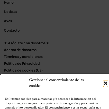
Humor
Noticias
Aves
Contacto
★ Asóciate con Nosotros ★
Acerca de Nosotros
Términos y condiciones
Política de Privacidad
Política de cookies (UE)
Mapa del sitio
Gestionar el consentimiento de las
Contáctanos
cookies
Terms and Conditions
Utilizamos cookies para almacenar y/o acceder a la información del
dispositivo, y así mejorar la experiencia de navegación y para mostrar
anuncios (no) personalizados. El consentimiento a estas tecnologías nos